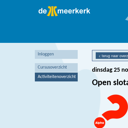
Inloggen
<
terug naar overz
Cursusoverzicht
dinsdag 25 n
Activiteitenoverzicht
Open slot